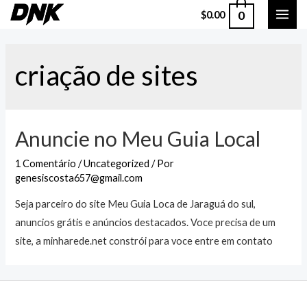
Ir
0
$
0.00
MAI
para
o
ME
conteúdo
criação de sites
Anuncie no Meu Guia Local
1 Comentário
/
Uncategorized
/ Por
genesiscosta657@gmail.com
Seja parceiro do site Meu Guia Loca de Jaraguá do sul,
anuncios grátis e anúncios destacados. Voce precisa de um
site, a minharede.net constrói para voce entre em contato