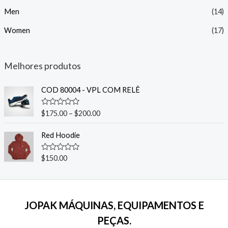
Men
(14)
í
á
Women
(17)
n
x
i
i
Melhores produtos
o
o
COD 80004 - VPL COM RELÊ
A
$
175.00
–
$
200.00
v
a
l
Red Hoodie
i
a
ç
A
$
150.00
ã
v
o
a
0
l
d
i
e
a
5
ç
JOPAK MÁQUINAS, EQUIPAMENTOS E
ã
o
PEÇAS.
0