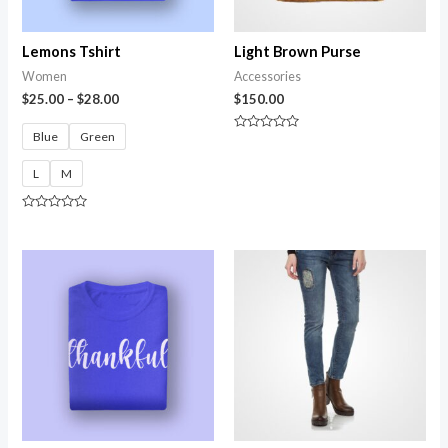
Lemons Tshirt
Light Brown Purse
Women
Accessories
$
25.00
–
$
28.00
$
150.00
Blue
Green
Avaliação
0
de
L
M
5
Avaliação
0
de
5