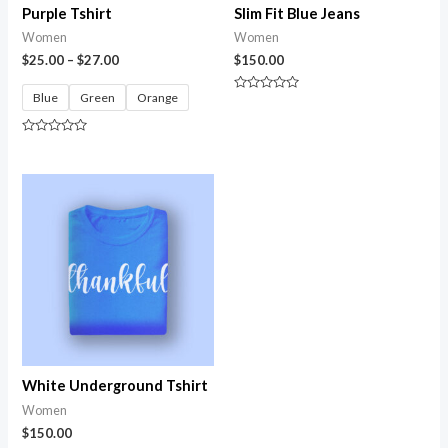
Purple Tshirt
Slim Fit Blue Jeans
Women
Women
$
25.00
–
$
27.00
$
150.00
Blue
Green
Orange
Avaliação
0
de
5
Avaliação
0
de
5
White Underground Tshirt
Women
$
150.00