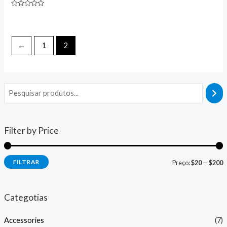
Avaliação
0
de
5
←
1
2
Filter by Price
P
P
FILTRAR
Preço:
$20
—
$200
r
r
e
e
Categotias
ç
ç
Accessories
(7)
o
o