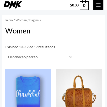
Ir
0
$
0.00
MAI
para
o
ME
Início
/
Women
/ Página 2
conteúdo
Women
Exibindo 13–17 de 17 resultados