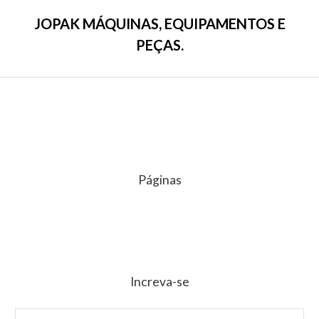
e
a
5
ç
JOPAK MÁQUINAS, EQUIPAMENTOS E
ã
o
PEÇAS.
0
d
e
5
Páginas
Increva-se
E