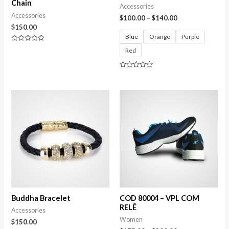
Chain
Accessories
Accessories
$
100.00
–
$
140.00
$
150.00
Blue
Orange
Purple
Avaliação
Red
0
de
5
Avaliação
0
de
5
Buddha Bracelet
COD 80004 – VPL COM
RELÊ
Accessories
Women
$
150.00