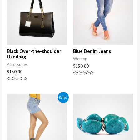
Black Over-the-shoulder
Blue Denim Jeans
Handbag
Women
Accessories
$
150.00
$
150.00
Avaliação
0
Avaliação
de
0
5
de
5
Sale!