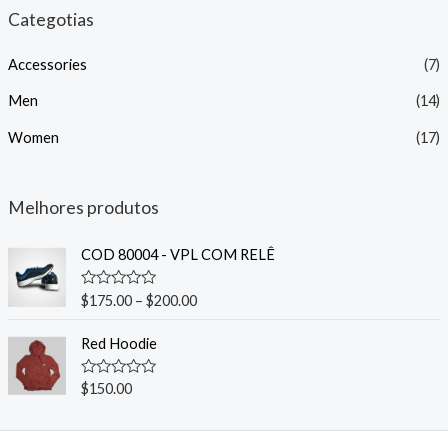
e
e
Categotias
ç
ç
Accessories
(7)
o
o
Men
(14)
í
á
Women
(17)
n
x
i
i
Melhores produtos
o
o
COD 80004 - VPL COM RELÊ
A
$
175.00
–
$
200.00
v
a
l
Red Hoodie
i
a
ç
A
$
150.00
ã
v
o
a
0
l
d
i