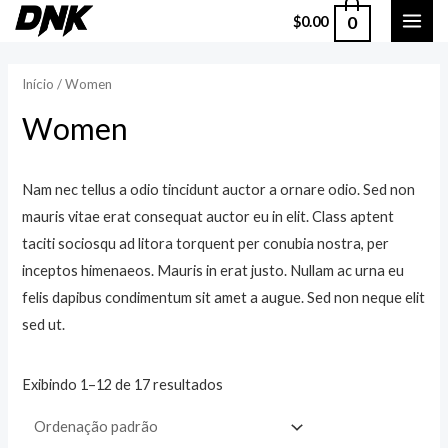
Ir
0
$
0.00
MAI
para
o
ME
Início
/ Women
conteúdo
Women
Nam nec tellus a odio tincidunt auctor a ornare odio. Sed non
mauris vitae erat consequat auctor eu in elit. Class aptent
taciti sociosqu ad litora torquent per conubia nostra, per
inceptos himenaeos. Mauris in erat justo. Nullam ac urna eu
felis dapibus condimentum sit amet a augue. Sed non neque elit
sed ut.
Exibindo 1–12 de 17 resultados