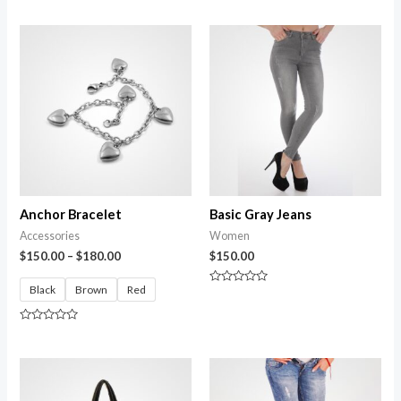
Anchor Bracelet
Basic Gray Jeans
Accessories
Women
$
150.00
–
$
180.00
$
150.00
Black
Brown
Red
Avaliação
0
de
5
Avaliação
0
de
5