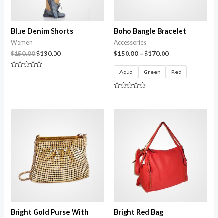
Blue Denim Shorts
Boho Bangle Bracelet
Women
Accessories
$
150.00
$
130.00
$
150.00
–
$
170.00
Aqua
Green
Red
Avaliação
0
de
5
Avaliação
0
de
5
Bright Gold Purse With
Bright Red Bag