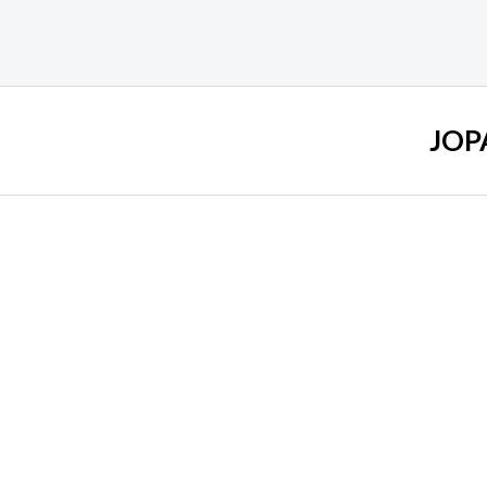
0
de
5
JOP