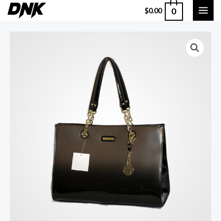
0
$
0.00