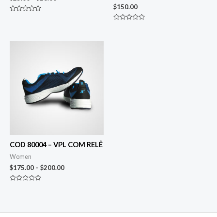
$
150.00
Avaliação
0
Avaliação
de
0
5
de
5
COD 80004 – VPL COM RELÊ
Women
$
175.00
–
$
200.00
Avaliação
0
de
5