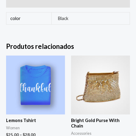
Avaliações (0)
color
Black
Produtos relacionados
Lemons Tshirt
Bright Gold Purse With
Chain
Women
Accessories
$
25.00
–
$
28.00