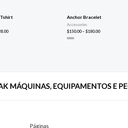
Tshirt
Anchor Bracelet
Accessories
28.00
$
150.00
–
$
180.00
Avaliação
0
de
5
AK MÁQUINAS, EQUIPAMENTOS E PE
Páginas