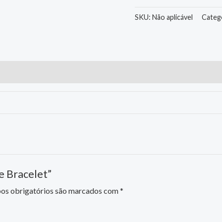
Bangle
Bracelet
SKU:
Não aplicável
Categ
quantidade
le Bracelet”
s obrigatórios são marcados com
*