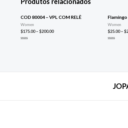
Produtos relacionados
COD 80004 – VPL COM RELÊ
Flamingo 
Women
Women
$
175.00
–
$
200.00
$
25.00
–
$
Avaliação
Avaliação
0
0
de
de
5
5
JOP