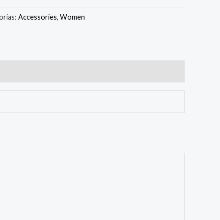
orias:
Accessories
,
Women