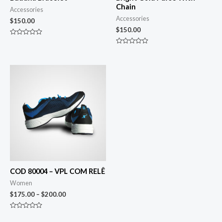
Chain
Accessories
Accessories
$
150.00
$
150.00
Avaliação
0
Avaliação
de
0
5
de
5
COD 80004 – VPL COM RELÊ
Women
$
175.00
–
$
200.00
Avaliação
0