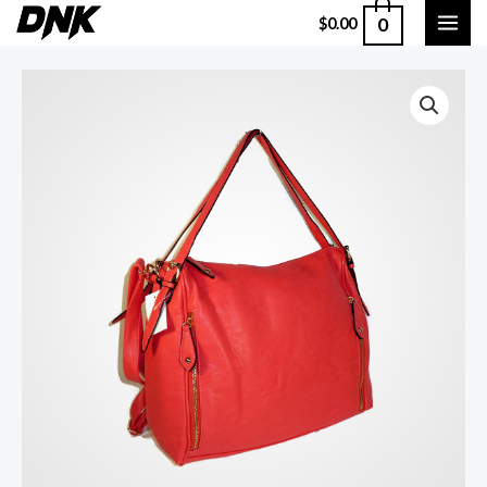
0
$
0.00