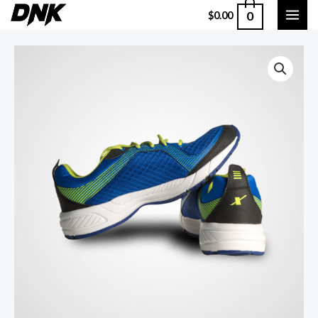
0
$
0.00