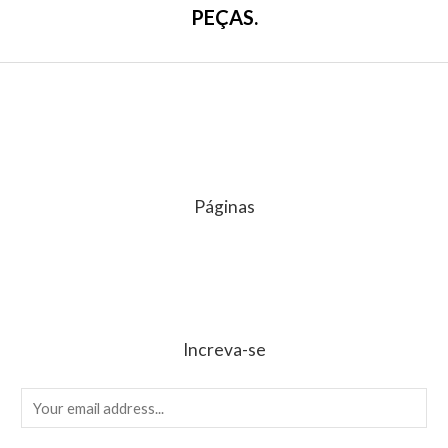
PEÇAS.
Páginas
Increva-se
E
m