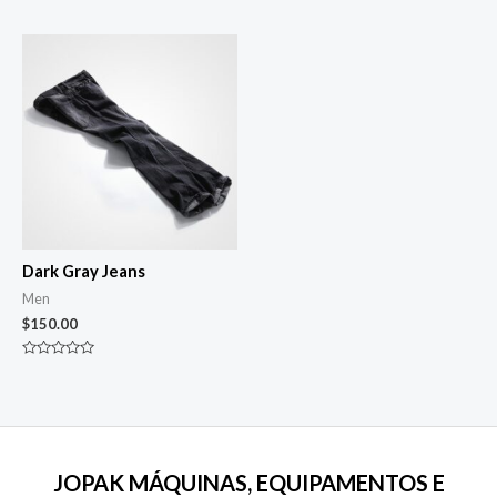
0
0
de
de
5
5
Dark Gray Jeans
Men
$
150.00
Avaliação
0
de
5
JOPAK MÁQUINAS, EQUIPAMENTOS E