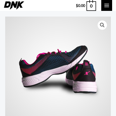
0
$
0.00