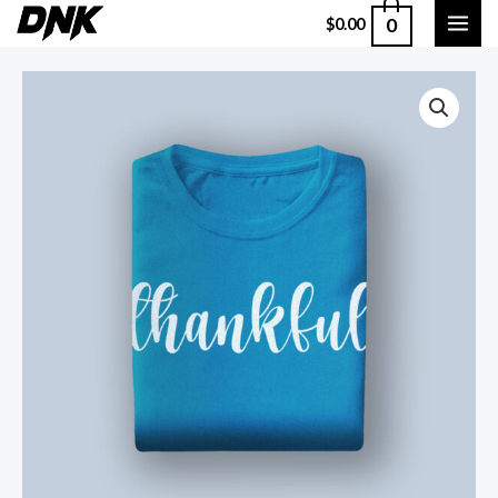
0
$
0.00