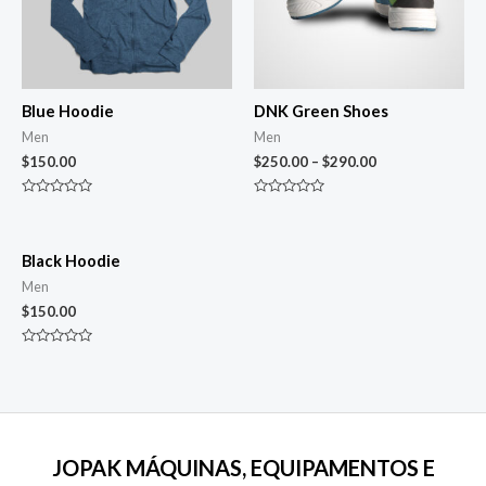
Blue Hoodie
DNK Green Shoes
Men
Men
$
150.00
$
250.00
–
$
290.00
Avaliação
Avaliação
0
0
de
de
5
5
Black Hoodie
Men
$
150.00
Avaliação
0
de
5
JOPAK MÁQUINAS, EQUIPAMENTOS E