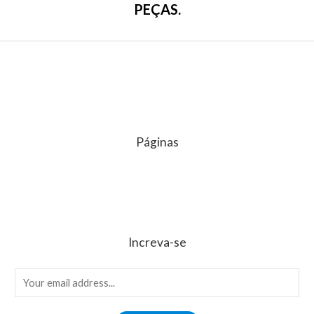
PEÇAS.
Páginas
Increva-se
E
m