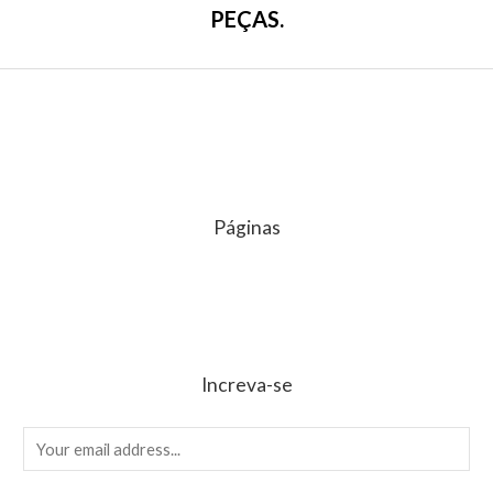
PEÇAS.
Páginas
Increva-se
E
m