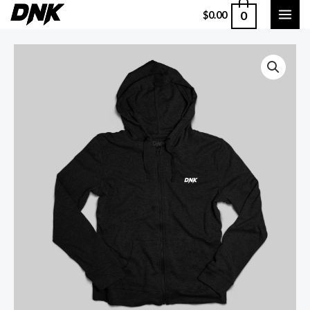
0
$
0.00