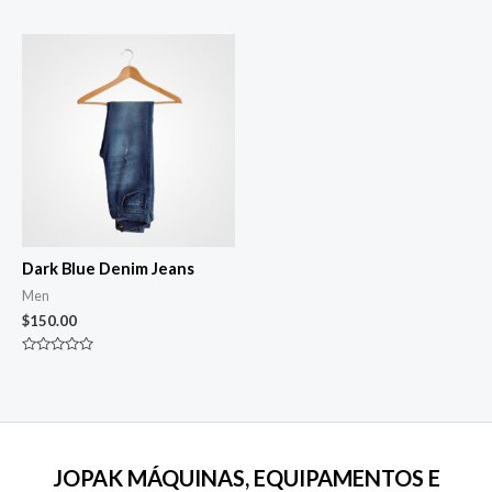
0
0
de
de
5
5
Dark Blue Denim Jeans
Men
$
150.00
Avaliação
0
de
5
JOPAK MÁQUINAS, EQUIPAMENTOS E