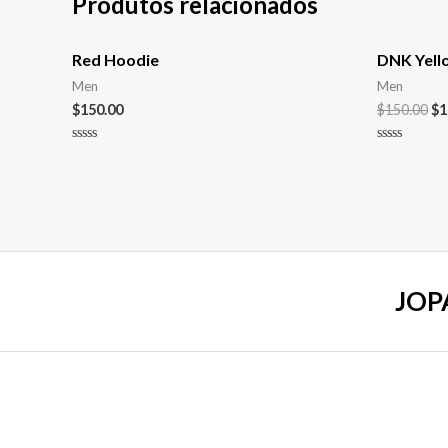
Produtos relacionados
Red Hoodie
DNK Yell
Men
Men
$
150.00
$
150.00
$
1
Avaliação
Avaliação
0
0
de
de
5
5
JOP