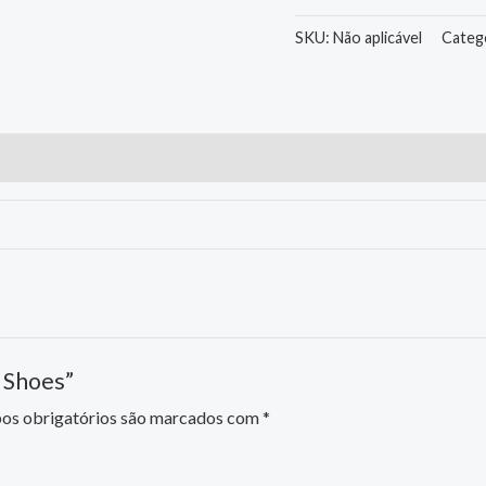
Green
Shoes
SKU:
Não aplicável
Categ
quantidade
 Shoes”
s obrigatórios são marcados com
*