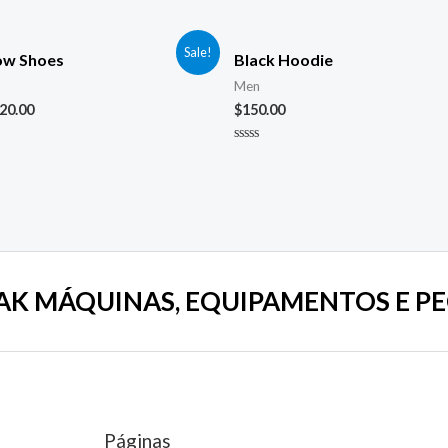
Sale!
ow Shoes
Black Hoodie
Men
20.00
$
150.00
Avaliação
0
de
5
AK MÁQUINAS, EQUIPAMENTOS E PE
Páginas