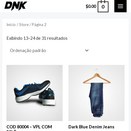
Ir
0
$
0.00
MAI
para
o
ME
Início
/
Store
/ Página 2
conteúdo
Exibindo 13–24 de 31 resultados
COD 80004 – VPL COM
Dark Blue Denim Jeans