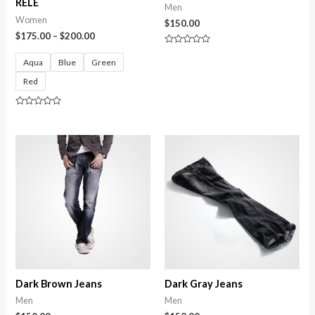
RELÊ
Men
Women
$
150.00
$
175.00
–
$
200.00
Avaliação
0
Aqua
Blue
Green
de
5
Red
Avaliação
0
de
5
Dark Brown Jeans
Dark Gray Jeans
Men
Men