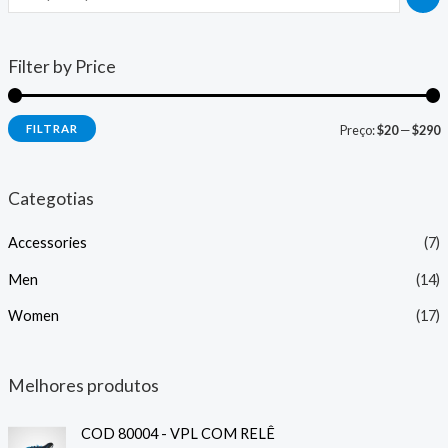
Filter by Price
P
P
FILTRAR
Preço:
$20
—
$290
r
r
e
e
Categotias
ç
ç
Accessories
(7)
o
o
Men
(14)
í
á
Women
(17)
n
x
i
i
Melhores produtos
o
o
COD 80004 - VPL COM RELÊ