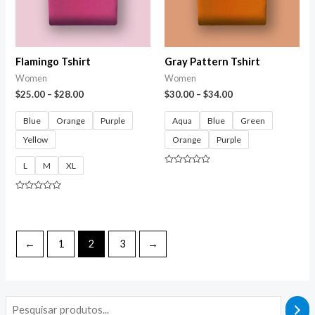
Flamingo Tshirt
Gray Pattern Tshirt
Women
Women
$
25.00
–
$
28.00
$
30.00
–
$
34.00
Blue
Orange
Purple
Aqua
Blue
Green
Yellow
Orange
Purple
L
M
XL
Avaliação
0
de
5
Avaliação
0
de
5
←
1
2
3
→