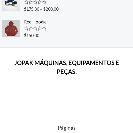
A
$
175.00
–
$
200.00
v
a
l
Red Hoodie
i
a
ç
A
$
150.00
ã
v
o
a
0
l
d
i
e
a
5
ç
JOPAK MÁQUINAS, EQUIPAMENTOS E
ã
o
PEÇAS.
0
d
e
5
Páginas