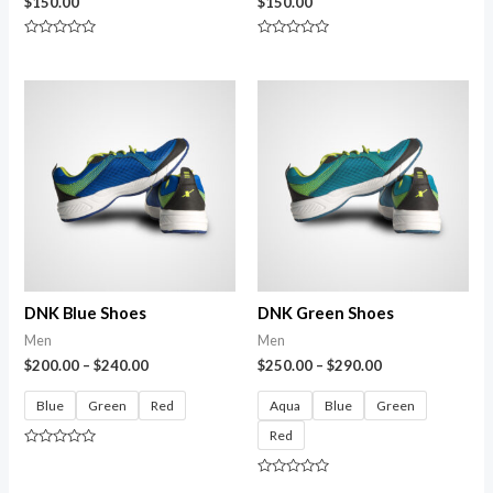
$
150.00
$
150.00
Avaliação
Avaliação
0
0
de
de
5
5
DNK Blue Shoes
DNK Green Shoes
Men
Men
$
200.00
–
$
240.00
$
250.00
–
$
290.00
Blue
Green
Red
Aqua
Blue
Green
Red
Avaliação
0
de
Avaliação