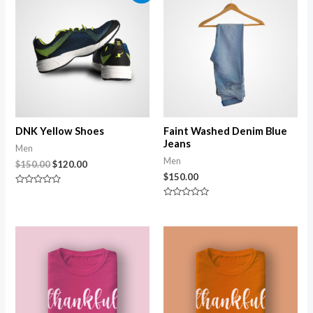
DNK Yellow Shoes
Faint Washed Denim Blue
Jeans
Men
Men
$
150.00
$
120.00
$
150.00
Avaliação
0
Avaliação
de
0
5
de
5