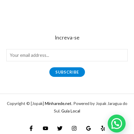
Increva-se
E
m
a
SUBSCRIBE
i
l
*
Copyright © [Jopak]
Minharede.net
. Powered by Jopak Jaragua do
Sul.
Guia Local