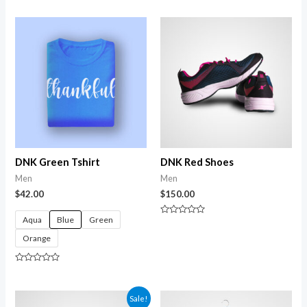
5
0
de
5
DNK Green Tshirt
DNK Red Shoes
Men
Men
$
42.00
$
150.00
Aqua
Blue
Green
Avaliação
0
Orange
de
5
Avaliação
0
de
5
Sale!